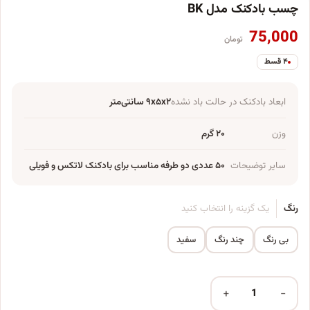
چسب بادکنک مدل BK
75,000
تومان
۴ قسط
ابعاد بادکنک در حالت باد نشده
۹x۵x۲ سانتی‌متر
وزن
۲۰ گرم
سایر توضیحات
۵۰ عددی دو طرفه مناسب برای بادکنک لاتکس و فویلی
رنگ
یک گزینه را انتخاب کنید
بی رنگ
چند رنگ
سفید
+
−
چسب بادکنک مدل BK عدد