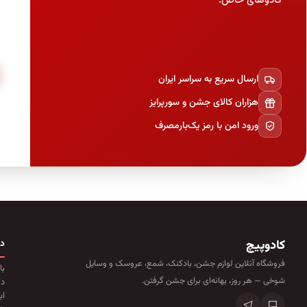
کادوهای خاص.
ارسال سریع به سراسر ایران
هزاران کالای جشن و سورپرایز
ورود امن با رمز یک‌بارمصرف
کادوپیچ
د
فروشگاه آنلاین لوازم جشن، بادکنک، شمع، عروسک و وسایل
با
شوخی — هر روز، بهانه‌ای برای جشن گرفتن.
دک
اب