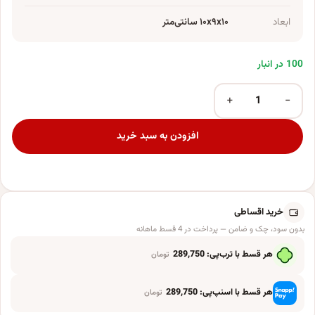
ابعاد
۱۰x۹x۱۰ سانتی‌متر
100 در انبار
+
−
ماگ طرح فانتزی مدل kp-317 عدد
افزودن به سبد خرید
خرید اقساطی
بدون سود، چک و ضامن — پرداخت در 4 قسط ماهانه
هر قسط با ترب‌پی:
289,750
تومان
هر قسط با اسنپ‌پی:
289,750
تومان