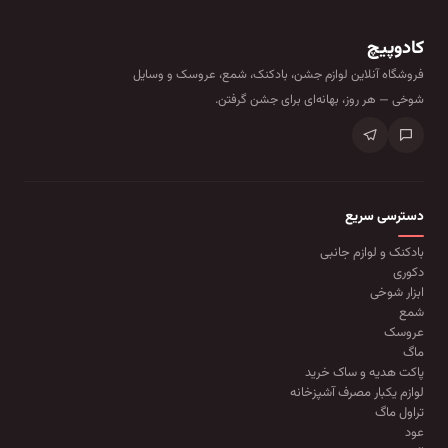
کادوپیچ
فروشگاه آنلاین لوازم جشن، بادکنک، شمع، عروسک و وسایل
شوخی — هر روز، بهانه‌ای برای جشن گرفتن.
دسترسی سریع
بادکنک و لوازم جانبی
دکوری
ابزار شوخی
شمع
عروسک
ماگ
پاکت هدیه و ساک خرید
لوازم یکبار مصرف آشپزخانه
تراول ماگ
عود