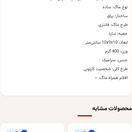
نوع ماگ: ساده
ساختار: براق
طرح ماگ: فانتزی
جعبه: ندارد
ابعاد: 10x9x10 سانتی‌متر
وزن: 400 گرم
جنس: سرامیک
طرح کلی: شخصیت کارتونی
اقلام همراه ماگ: –
محصولات مشابه