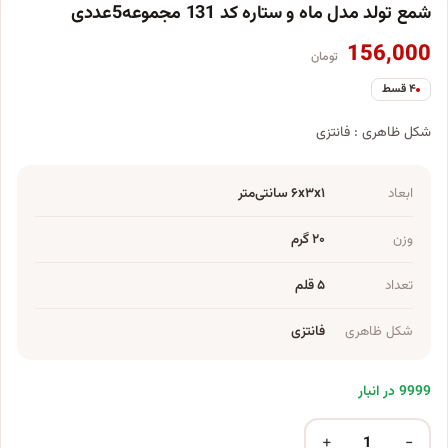
شمع تولد مدل ماه و ستاره کد 131 مجموعه5عددی
156,000
تومان
۴ قسط
شکل ظاهری : فانتزی
ابعاد
۶x۳x۱ سانتی‌متر
وزن
۲۰ گرم
تعداد
۵ قلم
شکل ظاهری
فانتزی
9999 در انبار
+
−