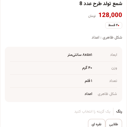
شمع تولد طرح عدد 8
128,000
تومان
۴ قسط
شکل ظاهری : اعداد
ابعاد
۸x۵x۱ سانتی‌متر
وزن
۴۰ گرم
تعداد
۱ قلم
شکل ظاهری
اعداد
رنگ
یک گزینه را انتخاب کنید
طلایی
نقره ای