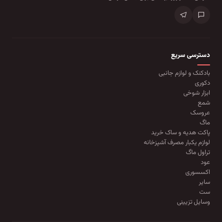
دسترسی سریع
بادکنک و لوازم جانبی
دکوری
ابزار شوخی
شمع
عروسک
ماگ
پاکت هدیه و ساک خرید
لوازم یکبار مصرف آشپزخانه
تراول ماگ
عود
اکسسوری
سایر
ست
وسایل تزیینی