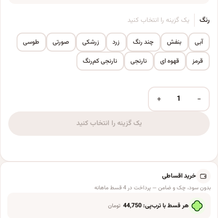
رنگ
یک گزینه را انتخاب کنید
آبی
بنفش
چند رنگ
زرد
زرشکی
صورتی
طوسی
قرمز
قهوه ای
نارنجی
نارنجی کم‌رنگ
+
−
توپ بازی مدل آپارتمانی عدد
یک گزینه را انتخاب کنید
خرید اقساطی
بدون سود، چک و ضامن — پرداخت در 4 قسط ماهانه
هر قسط با ترب‌پی:
44,750
تومان