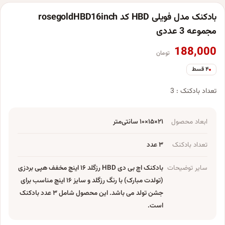
بادکنک مدل فویلی HBD کد rosegoldHBD16inch
مجموعه 3 عددی
188,000
تومان
۴ قسط
تعداد بادکنک : 3
ابعاد محصول
۲۱×۱۵×۱۰ سانتی‌متر
تعداد بادکنک
۳ عدد
سایر توضیحات
بادکنک اچ بی دی HBD رزگلد ۱۶ اینچ مخفف هپی بردزی
(تولدت مبارک) با رنگ رزگلد و سایز ۱۶ اینچ مناسب برای
جشن تولد می باشد. این محصول شامل ۳ عدد بادکنک
است.