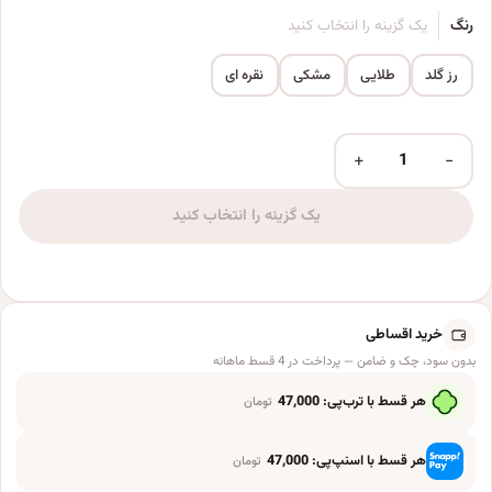
رنگ
یک گزینه را انتخاب کنید
رز گلد
طلایی
مشکی
نقره ای
+
−
بادکنک مدل فویلی HBD کد rosegoldHBD16inch مجموعه 3 عددی عدد
یک گزینه را انتخاب کنید
خرید اقساطی
بدون سود، چک و ضامن — پرداخت در 4 قسط ماهانه
هر قسط با ترب‌پی:
47,000
تومان
هر قسط با اسنپ‌پی:
47,000
تومان