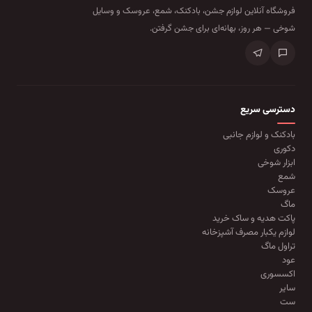
فروشگاه آنلاین لوازم جشن، بادکنک، شمع، عروسک و وسایل
شوخی — هر روز، بهانه‌ای برای جشن گرفتن.
دسترسی سریع
بادکنک و لوازم جانبی
دکوری
ابزار شوخی
شمع
عروسک
ماگ
پاکت هدیه و ساک خرید
لوازم یکبار مصرف آشپزخانه
تراول ماگ
عود
اکسسوری
سایر
ست