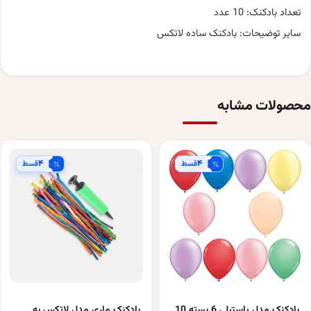
تعداد بادکنک: 10 عدد
سایر توضیحات: بادکنک ساده لاتکس
محصولات مشابه
۴
۴
قسط
قسط
بادکنک مدل پاستیلی 6 بسته 10
بادکنک ماری مدل لاتکس به