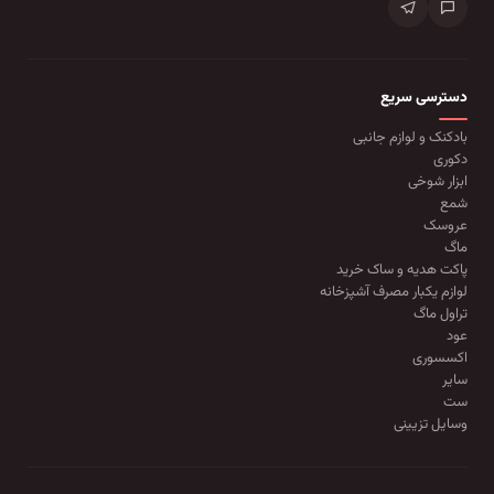
دسترسی سریع
بادکنک و لوازم جانبی
دکوری
ابزار شوخی
شمع
عروسک
ماگ
پاکت هدیه و ساک خرید
لوازم یکبار مصرف آشپزخانه
تراول ماگ
عود
اکسسوری
سایر
ست
وسایل تزیینی