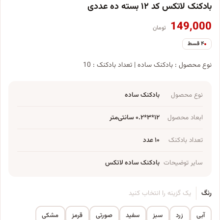
بادکنک لاتکس کد ۱۲ بسته ده عددی
149,000
تومان
۴ قسط
نوع محصول : بادکنک ساده | تعداد بادکنک : 10
نوع محصول
بادکنک ساده
ابعاد محصول
۱۲*۳*۰.۲ سانتی‌متر
تعداد بادکنک
۱۰ عدد
سایر توضیحات
بادکنک ساده لاتکس
رنگ
یک گزینه را انتخاب کنید
آبی
زرد
سبز
سفید
صورتی
قرمز
مشکی