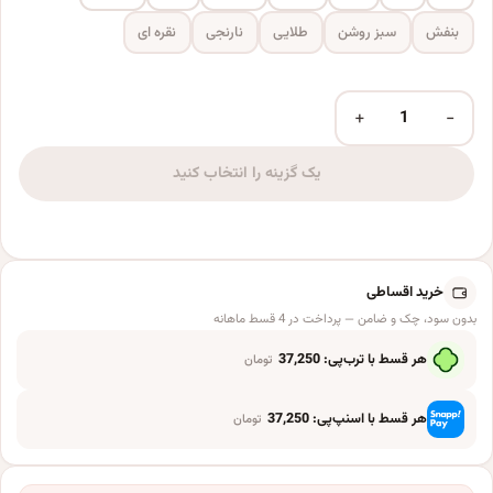
بنفش
سبز روشن
طلایی
نارنجی
نقره ای
+
−
بادکنک لاتکس کد ۱۲ بسته ده عددی عدد
یک گزینه را انتخاب کنید
خرید اقساطی
بدون سود، چک و ضامن — پرداخت در 4 قسط ماهانه
هر قسط با ترب‌پی:
37,250
تومان
هر قسط با اسنپ‌پی:
37,250
تومان