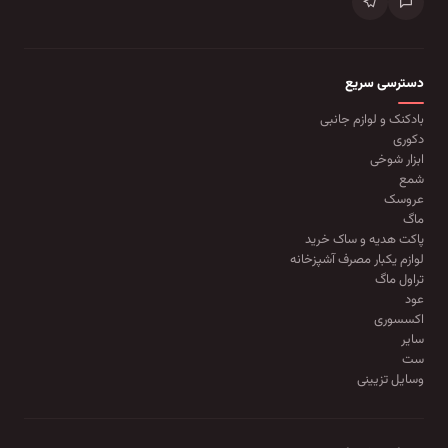
دسترسی سریع
بادکنک و لوازم جانبی
دکوری
ابزار شوخی
شمع
عروسک
ماگ
پاکت هدیه و ساک خرید
لوازم یکبار مصرف آشپزخانه
تراول ماگ
عود
اکسسوری
سایر
ست
وسایل تزیینی