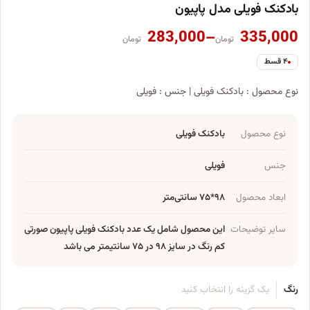
بادکنک فویلی مدل پاپیون
Price range: 283,000 تومان through 335,000 تومان
283,000
–
335,000
تومان
تومان
۴ قسط
نوع محصول : بادکنک فویلی | جنس : فویلی
نوع محصول
بادکنک فویلی
جنس
فویلی
ابعاد محصول
۹۸*۷۵ سانتی‌متر
سایر توضیحات
این محصول شامل یک عدد بادکنک فویلی پاپیون صورتی
کم رنگ در سایز ۹۸ در ۷۵ سانتیمتر می باشد
رنگ
یک گزینه را انتخاب کنید