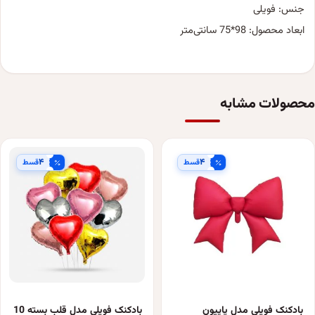
جنس: فویلی
ابعاد محصول: 98*75 سانتی‌متر
محصولات مشابه
۴
۴
قسط
قسط
بادکنک فویلی مدل پاپیون
بادکنک فویلی مدل قلب بسته 10