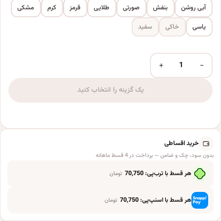
آبی روشن
بنفش
صورتی
طلایی
قرمز
کرم
مشکی
یاسی
خاکی
سفید
+
−
بادکنک فویلی مدل پاپیون عدد
یک گزینه را انتخاب کنید
خرید اقساطی
بدون سود، چک و ضامن — پرداخت در 4 قسط ماهانه
هر قسط با ترب‌پی:
70,750
تومان
هر قسط با اسنپ‌پی:
70,750
تومان