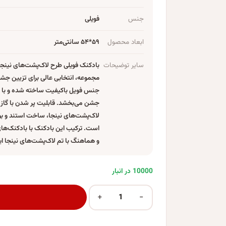
جنس
فویلی
ابعاد محصول
۵۹*۵۴ سانتی‌متر
سایر توضیحات
بادکنک فویلی طرح لاک‌پشت‌های نینجا
مجموعه، انتخابی عالی برای تزیین جشن 
جنس فویل باکیفیت ساخته شده و با ر
جشن می‌بخشد. قابلیت پر شدن با گاز هل
لاک‌پشت‌های نینجا، ساخت استند و بو
است. ترکیب این بادکنک با بادکنک‌های
و هماهنگ با تم لاک‌پشت‌های نینجا ای
10000 در انبار
+
−
بادکنک فویلی مدل لاک پشت های نینجا رافائل کد KP-2001 عدد