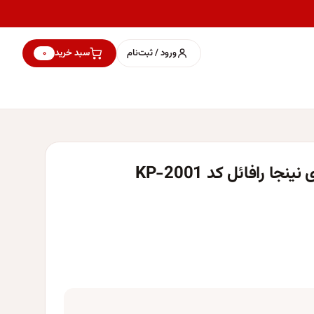
ورود / ثبت‌نام
سبد خرید
۰
رافائل کد KP-2001