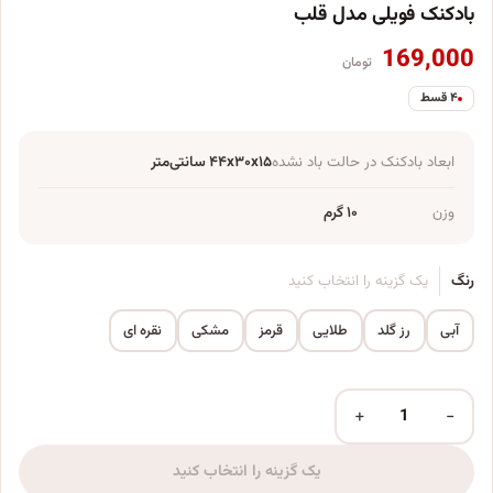
بادکنک فویلی مدل قلب
169,000
تومان
۴ قسط
ابعاد بادکنک در حالت باد نشده
۴۴x۳۰x۱۵ سانتی‌متر
وزن
۱۰ گرم
رنگ
یک گزینه را انتخاب کنید
آبی
رز گلد
طلایی
قرمز
مشکی
نقره ای
+
−
بادکنک فویلی مدل قلب عدد
یک گزینه را انتخاب کنید