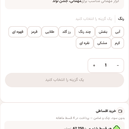
ابزار مهمانی مناسب برای
مهمانی، جشن تولد
رنگ
یک گزینه را انتخاب کنید
آبی
بنفش
چند رنگ
رز گلد
طلایی
قرمز
قهوه ای
کرم
مشکی
نقره ای
+
−
بادکنک فویلی مدل قلب بسته 3 عددی عدد
یک گزینه را انتخاب کنید
خرید اقساطی
بدون سود، چک و ضامن — پرداخت در 4 قسط ماهانه
هر قسط با ترب‌پی:
62,250
تومان