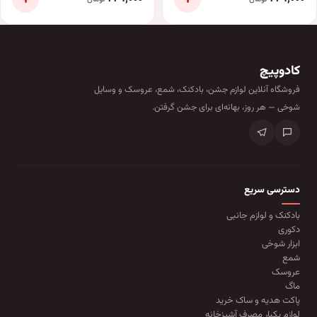
کادوپیچ
فروشگاه آنلاین لوازم جشن، بادکنک، شمع، عروسک و وسایل
شوخی — هر روز، بهانه‌ای برای جشن گرفتن.
دسترسی سریع
بادکنک و لوازم جانبی
دکوری
ابزار شوخی
شمع
عروسک
ماگ
پاکت هدیه و ساک خرید
لوازم یکبار مصرف آشپزخانه