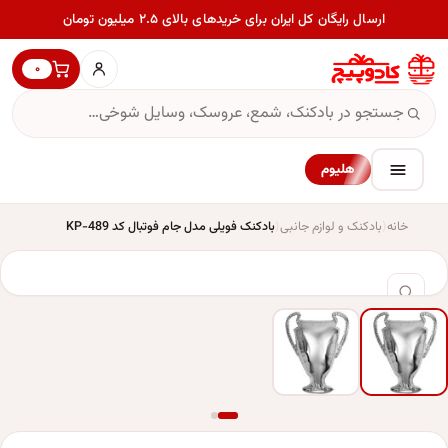
ارسال رایگان کل ایران برای خریدهای بالای ۲.۵ میلیون تومان
۰
هلیوم
خانه
بادکنک و لوازم جانبی
بادکنک فویلی مدل جام فوتبال کد KP-489