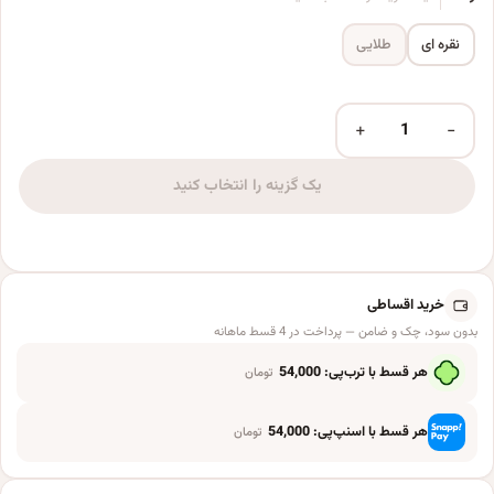
نقره ای
طلایی
+
−
بادکنک فویلی مدل جام فوتبال کد KP-489 عدد
یک گزینه را انتخاب کنید
خرید اقساطی
بدون سود، چک و ضامن — پرداخت در 4 قسط ماهانه
هر قسط با ترب‌پی:
54,000
تومان
هر قسط با اسنپ‌پی:
54,000
تومان