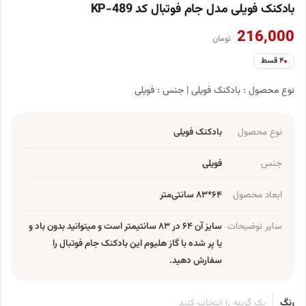
بادکنک فویلی مدل جام فوتبال کد KP-489
216,000
تومان
۴ قسط
نوع محصول : بادکنک فویلی | جنس : فویلی
نوع محصول
بادکنک فویلی
جنس
فویلی
ابعاد محصول
۶۴*۸۳ سانتی‌متر
سایر توضیحات
سایز آن ۶۴ در ۸۳ سانتیمتر است و میتوانید بدون باد و
یا پر شده با گاز هلیوم این بادکنک جام فوتبال را
سفارش دهید.
رنگ
یک گزینه را انتخاب کنید