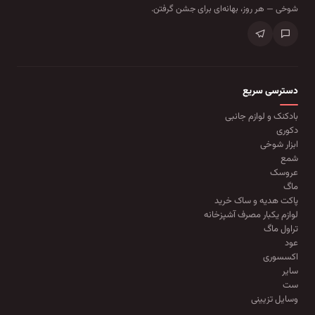
شوخی — هر روز، بهانه‌ای برای جشن گرفتن.
دسترسی سریع
بادکنک و لوازم جانبی
دکوری
ابزار شوخی
شمع
عروسک
ماگ
پاکت هدیه و ساک خرید
لوازم یکبار مصرف آشپزخانه
تراول ماگ
عود
اکسسوری
سایر
ست
وسایل تزیینی