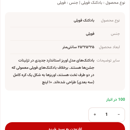
نوع محصول : بادکنک فویلی | جنس : فویلی
نوع محصول
بادکنک فویلی
جنس
فویلی
ابعاد محصول
۲۵*۲۵*۲۵ سانتی‌متر
سایر توضیحات
بادکنک‌های مدل اوربز استاندارد جدیدی در تزئینات
جشن‌ها هستند. برخلاف بادکنک‌های فویلی معمولی که
در دو طرف تخت هستند، اوربزها به شکل یک کره کامل
(سه بعدی) طراحی شده‌اند. ۱۰ اینچ
100 در انبار
+
−
بادکنک فویلی مدل اوربز عدد
افزودن به سبد خرید