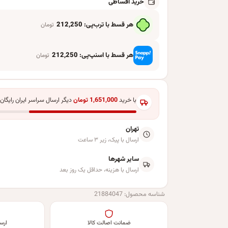
خرید اقساطی
هر قسط با ترب‌پی:
212,250
تومان
هر قسط با اسنپ‌پی:
212,250
تومان
با خرید
1,651,000
تومان
دیگر ارسال سراسر ایران رایگان
تهران
ارسال با پیک، زیر ۳ ساعت
سایر شهرها
ارسال با هزینه، حداقل یک روز بعد
شناسه محصول:
21884047
ضمانت اصالت کالا
ارس