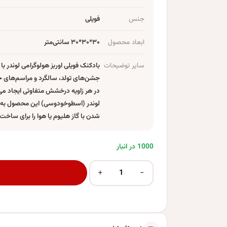
جنس
فویلی
ابعاد محصول
۳۰*۳۰*۳۰ سانتی‌متر
سایر توضیحات
بادکنک فویلی اوربز هولوگرامی لوندر با ت
جشن‌های تولد، سالگرد و مراسم‌های خا
در هر زاویه درخشش متفاوتی ایجاد می
لوندر (اسطوخودوسی) این محصول به‌را
شدن با گاز هلیوم یا هوا را برای ساخت بوک
1000 در انبار
+
−
بادکنک فویلی مدل اوربز هولوگرامی لوندر بسته 5 عددی عدد