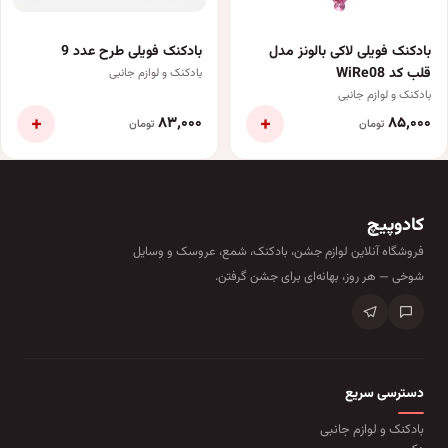
بادکنک فویلی لاکی بالونز مدل
بادکنک فویلی طرح عدد 9
قلب کد WiRe08
بادکنک و لوازم جانبی
بادکنک و لوازم جانبی
+
+
۸۳٬۰۰۰
۸۵٬۰۰۰
تومان
تومان
کادوپیچ
فروشگاه آنلاین لوازم جشن، بادکنک، شمع، عروسک و وسایل
شوخی — هر روز، بهانه‌ای برای جشن گرفتن.
دسترسی سریع
بادکنک و لوازم جانبی