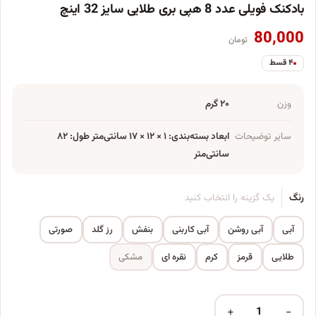
بادکنک فویلی عدد 8 هپی بری طلایی سایز 32 اینچ
80,000
تومان
۴ قسط
وزن
۲۰ گرم
سایر توضیحات
ابعاد بسته‌بندی: ۱ × ۱۲ × ۱۷ سانتی‌متر طول: ۸۲
سانتی‌متر
رنگ
یک گزینه را انتخاب کنید
آبی
آبی روشن
آبی کاربنی
بنفش
رز گلد
صورتی
طلایی
قرمز
کرم
نقره ای
مشکی
+
−