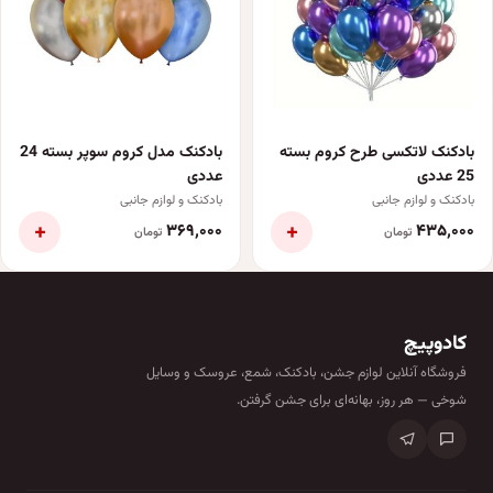
بادکنک لاتکسی طرح کروم بسته
بادکنک مدل کروم سوپر بسته 24
25 عددی
عددی
بادکنک و لوازم جانبی
بادکنک و لوازم جانبی
+
+
۳۶۹٬۰۰۰
۴۳۵٬۰۰۰
تومان
تومان
کادوپیچ
فروشگاه آنلاین لوازم جشن، بادکنک، شمع، عروسک و وسایل
شوخی — هر روز، بهانه‌ای برای جشن گرفتن.