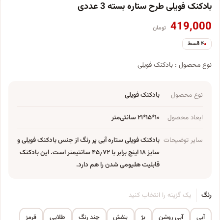
بادکنک فویلی طرح ستاره بسته 3 عددی
419,000
تومان
۴ قسط
نوع محصول : بادکنک فویلی
نوع محصول
بادکنک فویلی
ابعاد محصول
۱۰*۱۵*۲۱ سانتی‌متر
سایر توضیحات
بادکنک فویلی ستاره آبی پر رنگ از جنس بادکنک فویلی و
سایز ۱۸ اینچ برابر با ۴۵٫۷۲ سانتیمتر است. این بادکنک
قابلیت هلیومی شدن را هم دارد.
رنگ
یک گزینه را انتخاب کنید
آبی
آبی روشن
بژ
بنفش
چند رنگ
طلایی
قرمز