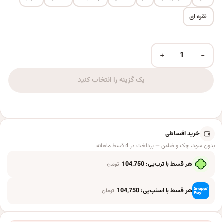
نقره ای
+
−
بادکنک فویلی طرح ستاره بسته 3 عددی عدد
یک گزینه را انتخاب کنید
خرید اقساطی
بدون سود، چک و ضامن — پرداخت در 4 قسط ماهانه
هر قسط با ترب‌پی:
104,750
تومان
هر قسط با اسنپ‌پی:
104,750
تومان