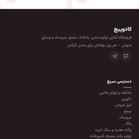
کادوپیچ
فروشگاه آنلاین لوازم جشن، بادکنک، شمع، عروسک و وسایل
شوخی — هر روز، بهانه‌ای برای جشن گرفتن.
دسترسی سریع
بادکنک و لوازم جانبی
دکوری
ابزار شوخی
شمع
عروسک
ماگ
پاکت هدیه و ساک خرید
لوازم یکبار مصرف آشپزخانه