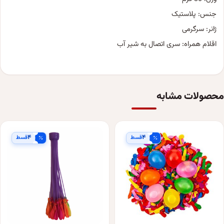
جنس: پلاستیک
ژانر: سرگرمی
اقلام همراه: سری اتصال به شیر آب
محصولات مشابه
۴
۴
قسط
قسط