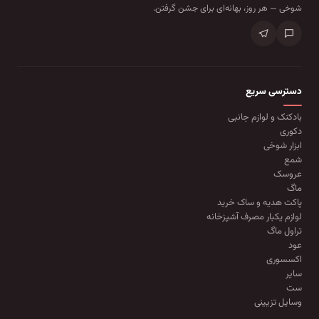
شوخی — هر روز، بهانه‌ای برای جشن گرفتن.
دسترسی سریع
بادکنک و لوازم جانبی
دکوری
ابزار شوخی
شمع
عروسک
ماگ
پاکت هدیه و ساک خرید
لوازم یکبار مصرف آشپزخانه
تراول ماگ
عود
اکسسوری
سایر
ست
وسایل تزیینی