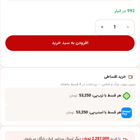
992 در انبار
+
−
ابزار شوخی مدل بادکنک بسته 111 عددی عدد
افزودن به سبد خرید
خرید اقساطی
بدون سود، چک و ضامن — پرداخت در 4 قسط ماهانه
هر قسط با ترب‌پی:
53,250
تومان
هر قسط با اسنپ‌پی:
53,250
تومان
با خرید
2,287,000
تومان
دیگر ارسال سراسر ایران رایگان می‌شود.