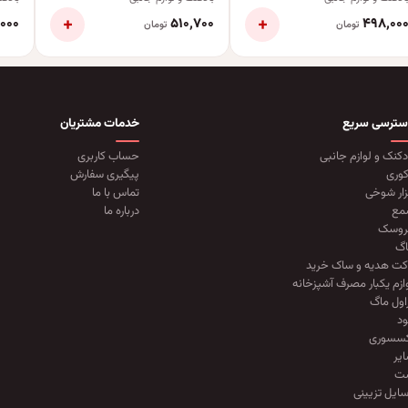
+
+
۰۰۰
۵۱۰٬۷۰۰
۴۹۸٬۰۰
تومان
تومان
سترسی سریع
خدمات مشتریان
دکنک و لوازم جانبی
حساب کاربری
وری
پیگیری سفارش
زار شوخی
تماس با ما
مع
درباره ما
روسک
گ
کت هدیه و ساک خرید
ازم یکبار مصرف آشپزخانه
اول ماگ
د
کسسوری
یر
ت
ایل تزیینی