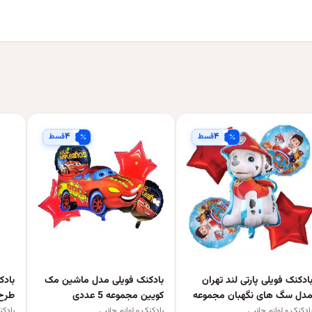
۴
۴
قسط
قسط
ادکنک فویلی پارتی لند تهران
بادکنک فویلی مدل ماشین مک
بادک
دل سگ های نگهبان مجموعه
کویین مجموعه 5 عددی
طرح
نج عددی
5 عددی
ادکنک و لوازم جانبی
بادکنک و لوازم جانبی
بادکن