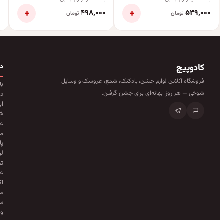
+
+
۰
۴۹۸٬۰۰۰
۵۳۹٬۰۰۰
تومان
تومان
کادوپیچ
د
فروشگاه آنلاین لوازم جشن، بادکنک، شمع، عروسک و وسایل
با
شوخی — هر روز، بهانه‌ای برای جشن گرفتن.
دک
اب
ش
ع
ما
پا
لو
تر
عو
ا
سا
س
وس