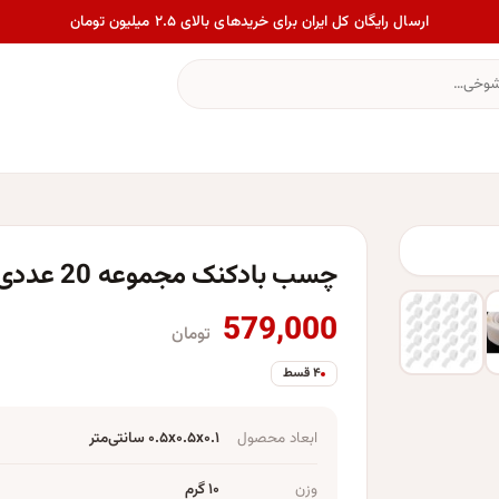
ارسال رایگان کل ایران برای خریدهای بالای ۲.۵ میلیون تومان
چسب بادکنک مجموعه 20 عددی
579,000
تومان
۴ قسط
ابعاد محصول
۰.۵x۰.۵x۰.۱ سانتی‌متر
وزن
۱۰ گرم