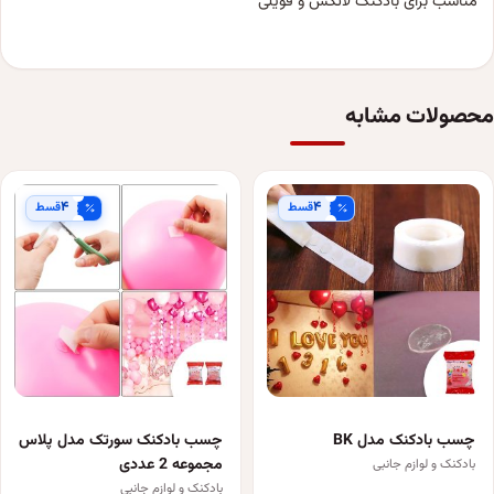
مناسب برای بادکنک لاتکس و فویلی
محصولات مشابه
۴
۴
قسط
قسط
چسب بادکنک مدل BK
چسب بادکنک سورتک مدل پلاس
مجموعه 2 عددی
بادکنک و لوازم جانبی
بادکنک و لوازم جانبی