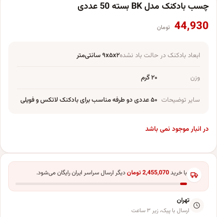
چسب بادکنک مدل BK بسته 50 عددی
44,930
تومان
ابعاد بادکنک در حالت باد نشده
۹x۵x۲ سانتی‌متر
وزن
۲۰ گرم
سایر توضیحات
۵۰ عددی دو طرفه مناسب برای بادکنک لاتکس و فویلی
در انبار موجود نمی باشد
با خرید
2,455,070
تومان
دیگر ارسال سراسر ایران رایگان می‌شود.
تهران
ارسال با پیک، زیر ۳ ساعت