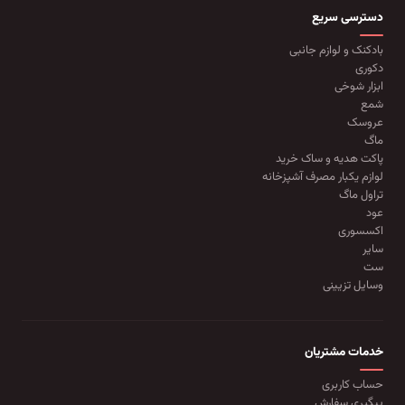
دسترسی سریع
بادکنک و لوازم جانبی
دکوری
ابزار شوخی
شمع
عروسک
ماگ
پاکت هدیه و ساک خرید
لوازم یکبار مصرف آشپزخانه
تراول ماگ
عود
اکسسوری
سایر
ست
وسایل تزیینی
خدمات مشتریان
حساب کاربری
پیگیری سفارش