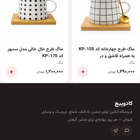
ماگ طرح چهارخانه کد KP-150
ماگ طرح خال خالی مدل سنیور
به همراه قاشق و در
کد KP-170
ماگ
ماگ
+
+
۱٬۲۰۰٬۰۰۰
۱٬۲۹۰٬۰۰۰
تومان
تومان
کادوپیچ
فروشگاه آنلاین لوازم جشن، بادکنک، شمع، عروسک و وسایل
شوخی — هر روز، بهانه‌ای برای جشن گرفتن.