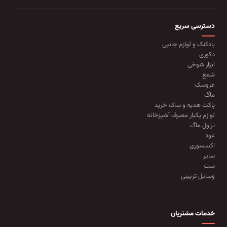
دسترسی سریع
بادکنک و لوازم جانبی
دکوری
ابزار شوخی
شمع
عروسک
ماگ
پاکت هدیه و ساک خرید
لوازم یکبار مصرف آشپزخانه
تراول ماگ
عود
اکسسوری
سایر
ست
وسایل تزیینی
خدمات مشتریان