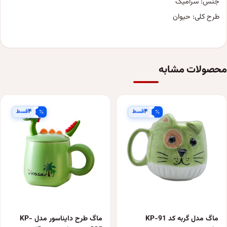
جنس: سرامیک
طرح کلی: حیوان
محصولات مشابه
۴
۴
قسط
قسط
ماگ مدل گربه کد KP-91
ماگ طرح دایناسور مدل KP-