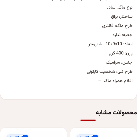
نوع ماگ: ساده
ساختار: براق
طرح ماگ: فانتزی
جعبه: ندارد
ابعاد: 10x9x10 سانتی‌متر
وزن: 400 گرم
جنس: سرامیک
طرح کلی: شخصیت کارتونی
اقلام همراه ماگ: –
محصولات مشابه