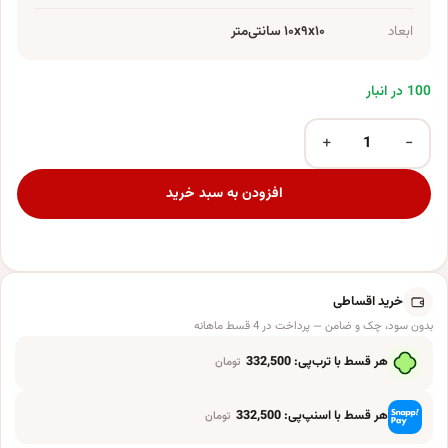
ابعاد
۱۰x۹x۱۰ سانتی‌متر
100 در انبار
+
−
ماگ طرح فانتزی مدل KP-319 عدد
افزودن به سبد خرید
خرید اقساطی
بدون سود، چک و ضامن — پرداخت در 4 قسط ماهانه
هر قسط با ترب‌پی:
332,500
تومان
هر قسط با اسنپ‌پی:
332,500
تومان