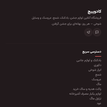
کادوپیچ
فروشگاه آنلاین لوازم جشن، بادکنک، شمع، عروسک و وسایل
شوخی — هر روز، بهانه‌ای برای جشن گرفتن.
دسترسی سریع
بادکنک و لوازم جانبی
دکوری
ابزار شوخی
شمع
عروسک
ماگ
پاکت هدیه و ساک خرید
لوازم یکبار مصرف آشپزخانه
تراول ماگ
عود