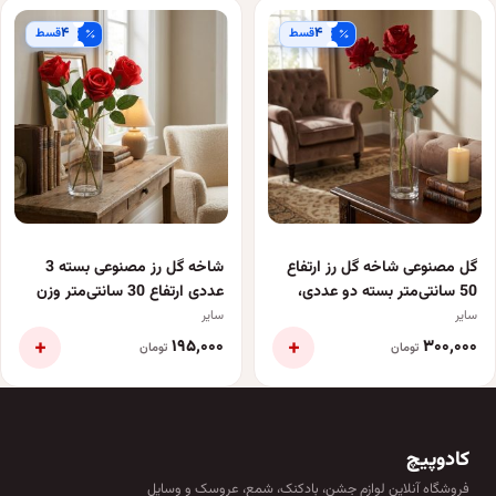
۴
۴
قسط
قسط
گل مصنوعی شاخه گل رز ارتفاع
شاخه گل رز مصنوعی بسته 3
50 سانتی‌متر بسته دو عددی،
عددی ارتفاع 30 سانتی‌متر وزن
مناسب تزیین و دکوراسیون
سبک 40 گرم مناسب تزئینات و
سایر
سایر
خانگی و اداری، وزن سبک 50
دکوراسیون داخلی
+
+
۱۹۵٬۰۰۰
۳۰۰٬۰۰۰
تومان
تومان
گرم
کادوپیچ
فروشگاه آنلاین لوازم جشن، بادکنک، شمع، عروسک و وسایل