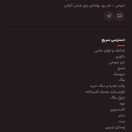
شوخی — هر روز، بهانه‌ای برای جشن گرفتن.
دسترسی سریع
بادکنک و لوازم جانبی
دکوری
ابزار شوخی
شمع
عروسک
ماگ
پاکت هدیه و ساک خرید
لوازم یکبار مصرف آشپزخانه
تراول ماگ
عود
اکسسوری
سایر
ست
وسایل تزیینی