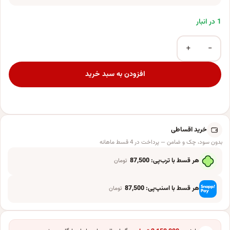
1 در انبار
+
−
فیلتر روغن موتور سیکلت واروک مدل NS200 مناسب برای ان اس عدد
افزودن به سبد خرید
خرید اقساطی
بدون سود، چک و ضامن — پرداخت در 4 قسط ماهانه
هر قسط با ترب‌پی:
87,500
تومان
هر قسط با اسنپ‌پی:
87,500
تومان