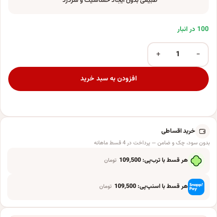
طبیعی بدون ایجاد حساسیت و سردرد
100 در انبار
+
−
عود ناندیتا مدل عربی عدد
افزودن به سبد خرید
خرید اقساطی
بدون سود، چک و ضامن — پرداخت در 4 قسط ماهانه
هر قسط با ترب‌پی:
109,500
تومان
هر قسط با اسنپ‌پی:
109,500
تومان