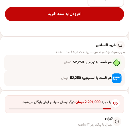
شمع تولد پارتی لند تهران طرح happy birthday کد 3116 مجموعه 13 عددی عدد
افزودن به سبد خرید
خرید اقساطی
بدون سود، چک و ضامن — پرداخت در 4 قسط ماهانه
هر قسط با ترب‌پی:
52,250
تومان
هر قسط با اسنپ‌پی:
52,250
تومان
با خرید
2,291,000
تومان
دیگر ارسال سراسر ایران رایگان می‌شود.
تهران
ارسال با پیک، زیر ۳ ساعت