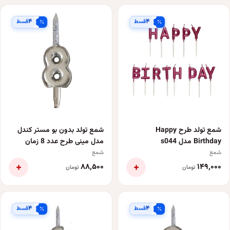
۴
۴
قسط
قسط
شمع تولد طرح Happy
شمع تولد بدون بو مستر کندل
Birthday مدل s044
مدل مینی طرح عدد 8 زمان
اتمام 1 دقیقه
شمع
شمع
+
+
۸۸٬۵۰۰
۱۴۹٬۰۰۰
تومان
تومان
۴
۴
قسط
قسط