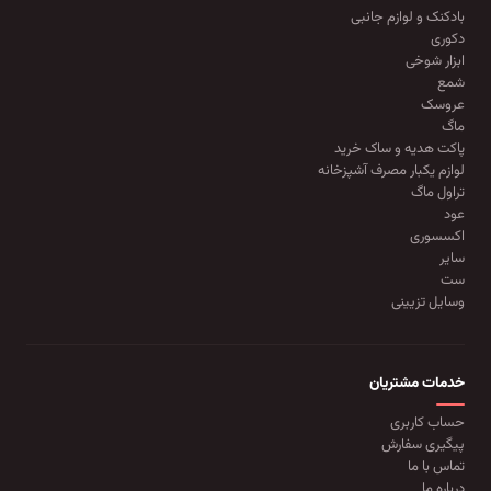
بادکنک و لوازم جانبی
دکوری
ابزار شوخی
شمع
عروسک
ماگ
پاکت هدیه و ساک خرید
لوازم یکبار مصرف آشپزخانه
تراول ماگ
عود
اکسسوری
سایر
ست
وسایل تزیینی
خدمات مشتریان
حساب کاربری
پیگیری سفارش
تماس با ما
درباره ما