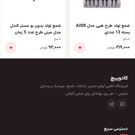
شمع تولد طرح هپی مدل A208
شمع تولد بدون بو مستر کندل
بسته 13 عددی
مدل مینی طرح عدد 5 زمان
اتمام 1 دقیقه
شمع
شمع
+
+
۹۲٬۰۰۰
۲۱۹٬۰۰۰
تومان
تومان
کادوپیچ
فروشگاه آنلاین لوازم جشن، بادکنک، شمع، عروسک و وسایل
شوخی — هر روز، بهانه‌ای برای جشن گرفتن.
دسترسی سریع