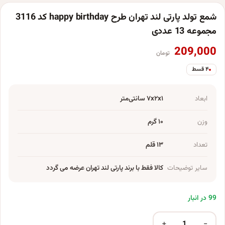
شمع تولد پارتی لند تهران طرح happy birthday کد 3116
مجموعه 13 عددی
209,000
تومان
۴ قسط
ابعاد
۷x۲x۱ سانتی‌متر
وزن
۱۰ گرم
تعداد
۱۳ قلم
سایر توضیحات
کالا فقط با برند پارتی لند تهران عرضه می گردد
99 در انبار
+
−