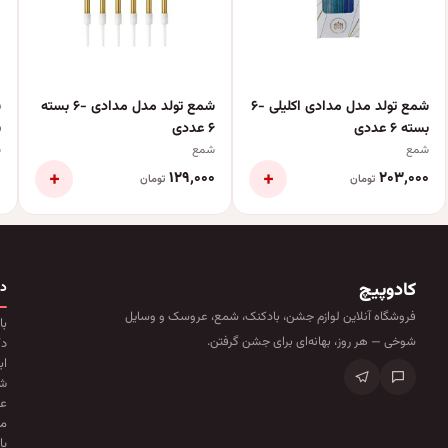
شمع تولد مدل مدادی اکلیلی -۶
شمع تولد مدل مدادی -۶ بسته
ش
بسته ۶ عددی
۶ عددی
ب
شمع
شمع
ش
+
+
۰
۱۲۹٬۰۰۰
۲۰۳٬۰۰۰
تومان
تومان
کادوپیچ
د
فروشگاه آنلاین لوازم جشن، بادکنک، شمع، عروسک و وسایل
با
شوخی — هر روز، بهانه‌ای برای جشن گرفتن.
دک
اب
ش
ع
ما
پا