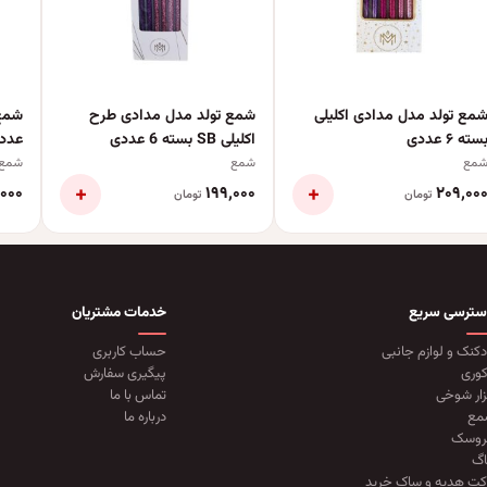
مع تولد مدل مدادی اکلیلی
شمع تولد مدل مدادی طرح
سته ۶ عددی
اکلیلی SB بسته 6 عددی
عدد
مع
شمع
شمع
+
+
٬۰۰۰
۱۹۹٬۰۰۰
۲۰۹٬۰۰
تومان
تومان
سترسی سریع
خدمات مشتریان
دکنک و لوازم جانبی
حساب کاربری
وری
پیگیری سفارش
زار شوخی
تماس با ما
مع
درباره ما
روسک
گ
کت هدیه و ساک خرید