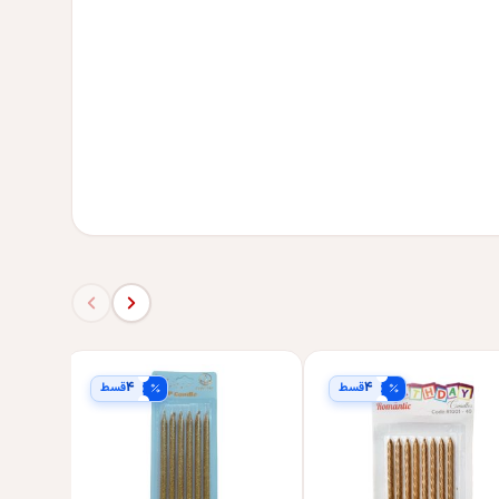
۴
۴
قسط
قسط
بسته 6 عددی
شمع