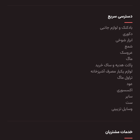
دسترسی سریع
بادکنک و لوازم جانبی
دکوری
ابزار شوخی
شمع
عروسک
ماگ
پاکت هدیه و ساک خرید
لوازم یکبار مصرف آشپزخانه
تراول ماگ
عود
اکسسوری
سایر
ست
وسایل تزیینی
خدمات مشتریان