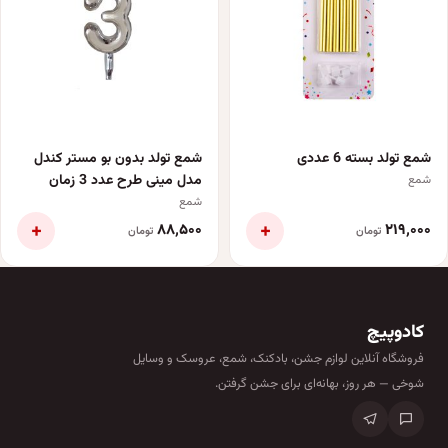
شمع تولد بسته 6 عددی
شمع تولد بدون بو مستر کندل
مدل مینی طرح عدد 3 زمان
شمع
اتمام 1 دقیقه
شمع
+
+
۸۸٬۵۰۰
۲۱۹٬۰۰۰
تومان
تومان
کادوپیچ
فروشگاه آنلاین لوازم جشن، بادکنک، شمع، عروسک و وسایل
شوخی — هر روز، بهانه‌ای برای جشن گرفتن.