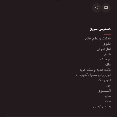
دسترسی سریع
بادکنک و لوازم جانبی
دکوری
ابزار شوخی
شمع
عروسک
ماگ
پاکت هدیه و ساک خرید
لوازم یکبار مصرف آشپزخانه
تراول ماگ
عود
اکسسوری
سایر
ست
وسایل تزیینی