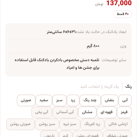
137,000
تومان
۴ قسط
ابعاد بادکنک در حالت باد نشده
۶x۶x۳۱ سانتی‌متر
وزن
۸۰۰ گرم
سایر توضیحات
تلمبه دستی مخصوص بادکردن بادکنک قابل استفاده
برای جشن ها و اعیاد
رنگ
یک گزینه را انتخاب کنید
آبی
بنفش
چند رنگ
زرد
سبز
سفید
صورتی
قرمز
قهوه ای
مشکی
آبی آسمانی
آبی یخی
ارتشی خاکی
زرد کم‌رنگ
سبز تیره
سبز روشن
صورتی روشن
صورتی شفاف
قهوه ای روشن
کرم
نارنجی