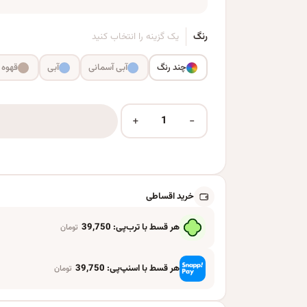
رنگ
یک گزینه را انتخاب کنید
چند رنگ
آبی آسمانی
آبی
قهوه 
+
−
تلمبه بادکنک مدل BK مجموعه 2 عددی عدد
خرید اقساطی
هر قسط با ترب‌پی:
39,750
تومان
هر قسط با اسنپ‌پی:
39,750
تومان