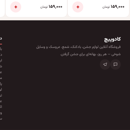
+
+
۰
۱۵۹٬۰۰۰
۱۵۹٬۰۰۰
تومان
تومان
کادوپیچ
د
فروشگاه آنلاین لوازم جشن، بادکنک، شمع، عروسک و وسایل
با
شوخی — هر روز، بهانه‌ای برای جشن گرفتن.
دک
اب
ش
ع
ما
پا
لو
تر
عو
ا
وس
سا