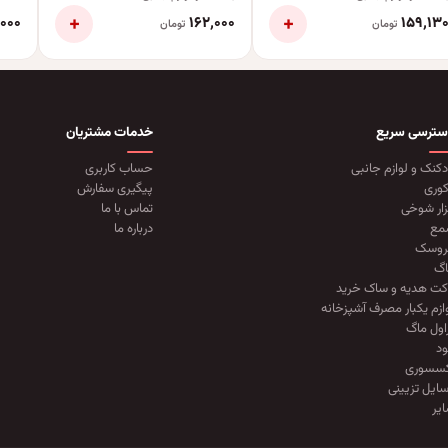
+
+
٬۰۰۰
۱۶۲٬۰۰۰
۱۵۹٬۱۳
تومان
تومان
سترسی سریع
خدمات مشتریان
دکنک و لوازم جانبی
حساب کاربری
وری
پیگیری سفارش
زار شوخی
تماس با ما
مع
درباره ما
روسک
گ
کت هدیه و ساک خرید
ازم یکبار مصرف آشپزخانه
اول ماگ
د
کسسوری
ایل تزیینی
یر