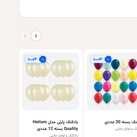
۴
۴
قسط
قسط
بادکنک طر
بادکنک و 
 بسته 20 عددی
بادکنک پارتی مدل Helium
Quality بسته 12 عددی
ک و لوازم جانبی
بادکنک و لوازم جانبی