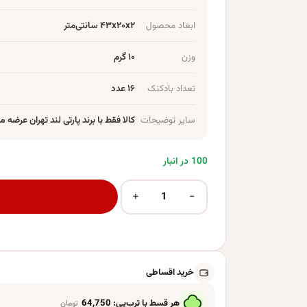
ابعاد محصول
۴۳x۲۰x۲ سانتی‌متر
وزن
۱۰ گرم
تعداد بادکنک
۱۶ عدد
سایر توضیحات
کالا فقط با برند پارتی لند تهران عرضه 
100 در انبار
+
−
بادکنک پارتی لند تهران کد 9008 بسته 16 عددی عدد
خرید اقساطی
هر قسط با ترب‌پی:
64,750
تومان