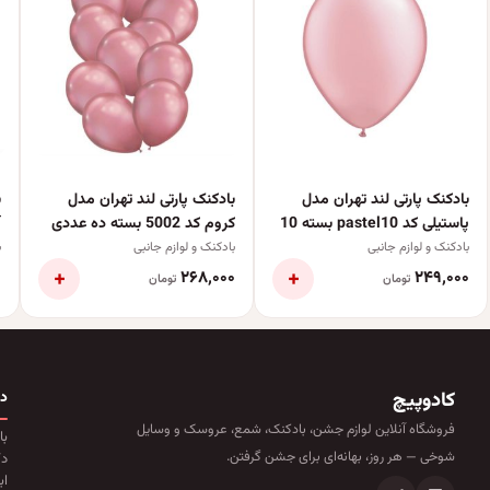
بادکنک پارتی لند تهران مدل
بادکنک پارتی لند تهران مدل
ب
پاستیلی کد pastel10 بسته 10
کروم کد 5002 بسته ده عددی
آ
عددی
بادکنک و لوازم جانبی
بادکنک و لوازم جانبی
ب
+
+
۰
۲۶۸٬۰۰۰
۲۴۹٬۰۰۰
تومان
تومان
کادوپیچ
د
فروشگاه آنلاین لوازم جشن، بادکنک، شمع، عروسک و وسایل
با
شوخی — هر روز، بهانه‌ای برای جشن گرفتن.
دک
اب