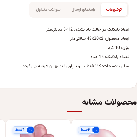
توضیحات
راهنمای ارسال
سوالات متداول
ابعاد بادکنک در حالت باد نشده: 12×3 سانتی‌متر
ابعاد محصول: 43x20x2 سانتی‌متر
وزن: 10 گرم
تعداد بادکنک: 16 عدد
سایر توضیحات: کالا فقط با برند پارتی لند تهران عرضه می گردد
محصولات مشابه
۴
۴
قسط
قسط