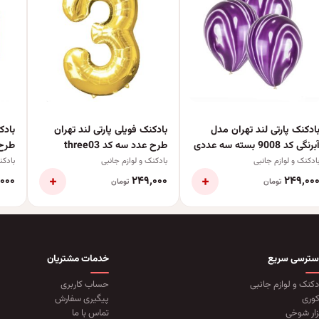
ادکنک پارتی لند تهران مدل
بادکنک فویلی پارتی لند تهران
بادک
برنگی کد 9008 بسته سه عددی
طرح عدد سه کد three03
عدد
ادکنک و لوازم جانبی
بادکنک و لوازم جانبی
بادکن
+
+
۰۰۰
۲۴۹٬۰۰۰
۲۴۹٬۰۰
تومان
تومان
سترسی سریع
خدمات مشتریان
دکنک و لوازم جانبی
حساب کاربری
وری
پیگیری سفارش
زار شوخی
تماس با ما