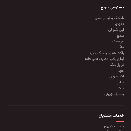
دسترسی سریع
بادکنک و لوازم جانبی
دکوری
ابزار شوخی
شمع
عروسک
ماگ
پاکت هدیه و ساک خرید
لوازم یکبار مصرف آشپزخانه
تراول ماگ
عود
اکسسوری
سایر
ست
وسایل تزیینی
خدمات مشتریان
حساب کاربری