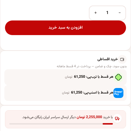
+
−
بادکنک پارتی لند تهران مدل پاستیلی کد 5016 بسته 10 عددی عدد
افزودن به سبد خرید
خرید اقساطی
بدون سود، چک و ضامن — پرداخت در 4 قسط ماهانه
هر قسط با ترب‌پی:
61,250
تومان
هر قسط با اسنپ‌پی:
61,250
تومان
با خرید
2,255,000
تومان
دیگر ارسال سراسر ایران رایگان می‌شود.