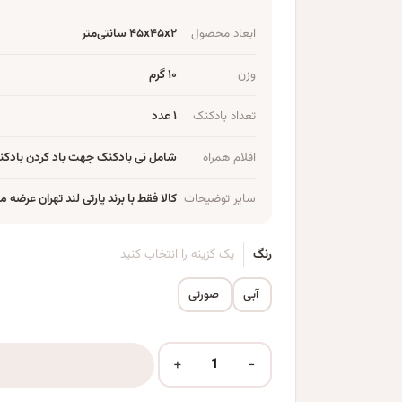
ابعاد محصول
۴۵x۴۵x۲ سانتی‌متر
وزن
۱۰ گرم
تعداد بادکنک
۱ عدد
اقلام همراه
شامل نی بادکنک جهت باد کردن بادکن
سایر توضیحات
کالا فقط با برند پارتی لند تهران عرضه 
رنگ
یک گزینه را انتخاب کنید
آبی
صورتی
+
−
بادکنک فویلی پارتی لند تهران مدل خوک مهربون کد peggapig عدد