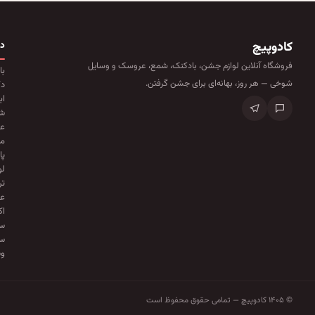
کادوپیچ
د
فروشگاه آنلاین لوازم جشن، بادکنک، شمع، عروسک و وسایل
با
شوخی — هر روز، بهانه‌ای برای جشن گرفتن.
دک
اب
ش
ع
ما
پا
لو
تر
عو
ا
سا
س
وس
© ۱۴۰۵ کادوپیچ — تمامی حقوق محفوظ است