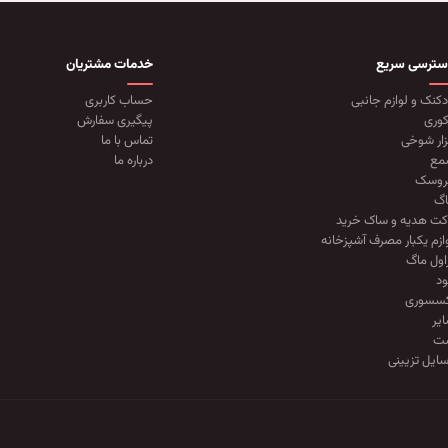
سترسی سریع
خدمات مشتریان
دکنک و لوازم جانبی
حساب کاربری
وری
پیگیری سفارش
زار شوخی
تماس با ما
مع
درباره ما
روسک
گ
کت هدیه و ساک خرید
ازم یکبار مصرف آشپزخانه
اول ماگ
د
کسسوری
یر
ت
ایل تزیینی