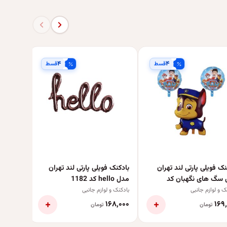
۴
۴
قسط
قسط
بادکنک ف
مدل داماد
بادکنک و 
نک فویلی پارتی لند تهران
بادکنک فویلی پارتی لند تهران
 سگ های نگهبان کد
مدل hello کد 1182
pawpatrol23 مجموعه سه
ک و لوازم جانبی
بادکنک و لوازم جانبی
ی
+
+
۱۶۹٬۰۰۰
۱۶۸٬۰۰۰
۱۶۹
تومان
تومان