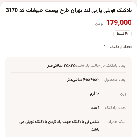
بادکنک فویلی پارتی لند تهران طرح پوست حیوانات کد 3170
179,000
تومان
۴ قسط
تعداد بادکنک : 1
ابعاد بادکنک در حالت باد نشده
۴۵x۴۵ سانتی‌متر
ابعاد محصول
۴۵x۴۵x۲ سانتی‌متر
وزن
۱۰ گرم
تعداد بادکنک
۱ عدد
اقلام همراه
شامل نی بادکنک جهت باد کردن بادکنک فویلی می
باشد