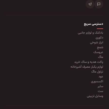
دسترسی سریع
بادکنک و لوازم جانبی
دکوری
ابزار شوخی
شمع
عروسک
ماگ
پاکت هدیه و ساک خرید
لوازم یکبار مصرف آشپزخانه
تراول ماگ
عود
اکسسوری
سایر
ست
وسایل تزیینی