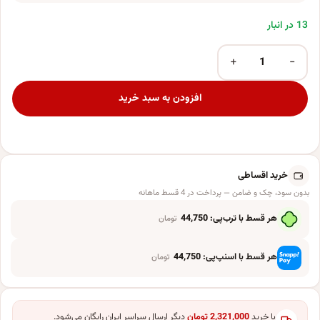
13 در انبار
+
−
بادکنک فویلی پارتی لند تهران طرح پوست حیوانات کد 3170 عدد
افزودن به سبد خرید
خرید اقساطی
بدون سود، چک و ضامن — پرداخت در 4 قسط ماهانه
هر قسط با ترب‌پی:
44,750
تومان
هر قسط با اسنپ‌پی:
44,750
تومان
با خرید
2,321,000
تومان
دیگر ارسال سراسر ایران رایگان می‌شود.