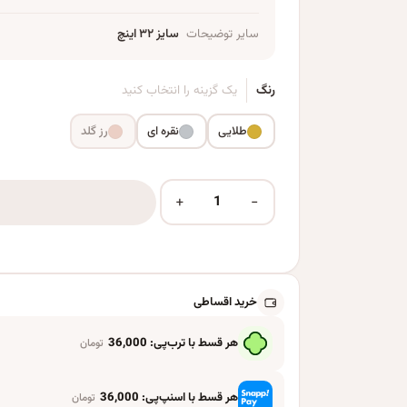
سایر توضیحات
سایز ۳۲ اینچ
رنگ
یک گزینه را انتخاب کنید
طلایی
نقره ای
رز گلد
+
−
بادکنک فویلی مدل Nine سایز 32 اینچ عدد
خرید اقساطی
هر قسط با ترب‌پی:
36,000
تومان
هر قسط با اسنپ‌پی:
36,000
تومان