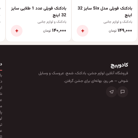
بادکنک فویلی مدل Six سایز 32
بادکنک فویلی عدد 1 طلایی سایز
ب
اینچ
32 اینچ
ه
بادکنک و لوازم جانبی
بادکنک و لوازم جانبی
ب
+
+
۰
۱۴۰٬۰۰۰
۱۴۹٬۰۰۰
تومان
تومان
کادوپیچ
د
فروشگاه آنلاین لوازم جشن، بادکنک، شمع، عروسک و وسایل
با
شوخی — هر روز، بهانه‌ای برای جشن گرفتن.
دک
اب
ش
ع
ما
پا
لو
تر
عو
ا