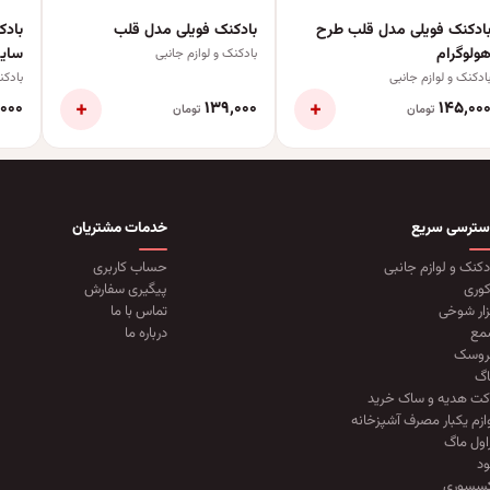
ادکنک فویلی مدل قلب طرح
بادکنک فویلی مدل قلب
بادک
ولوگرام
سایز 0
بادکنک و لوازم جانبی
ادکنک و لوازم جانبی
بادکن
+
+
٬۰۰۰
۱۳۹٬۰۰۰
۱۴۵٬۰۰
تومان
تومان
سترسی سریع
خدمات مشتریان
دکنک و لوازم جانبی
حساب کاربری
وری
پیگیری سفارش
زار شوخی
تماس با ما
مع
درباره ما
روسک
گ
کت هدیه و ساک خرید
ازم یکبار مصرف آشپزخانه
اول ماگ
د
کسسوری