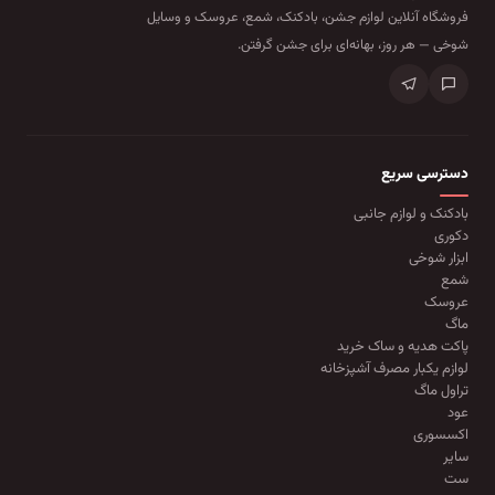
فروشگاه آنلاین لوازم جشن، بادکنک، شمع، عروسک و وسایل
شوخی — هر روز، بهانه‌ای برای جشن گرفتن.
دسترسی سریع
بادکنک و لوازم جانبی
دکوری
ابزار شوخی
شمع
عروسک
ماگ
پاکت هدیه و ساک خرید
لوازم یکبار مصرف آشپزخانه
تراول ماگ
عود
اکسسوری
سایر
ست