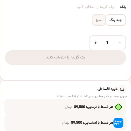
رنگ
یک گزینه را انتخاب کنید
چند رنگ
سبز
+
−
بادکنک فویلی مدل ماین کرافت کد Minecraft5pcB1 مجموعه 5 عددی عدد
یک گزینه را انتخاب کنید
خرید اقساطی
بدون سود، چک و ضامن — پرداخت در 4 قسط ماهانه
هر قسط با ترب‌پی:
89,500
تومان
هر قسط با اسنپ‌پی:
89,500
تومان