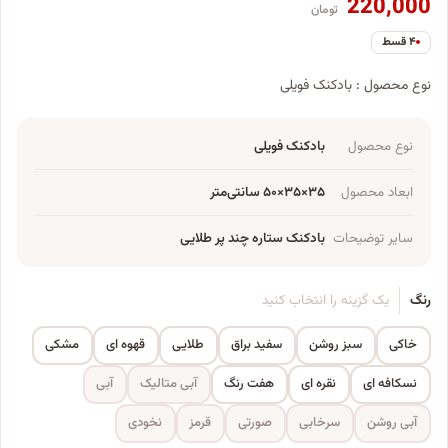
220,000
تومان
۴ قسط
نوع محصول : بادکنک فویلی
نوع محصول
بادکنک فویلی
ابعاد محصول
۳۵×۳۵×۵۰ سانتی‌متر
سایر توضیحات
بادکنک ستاره چند پر طلایی
رنگ
یک گزینه را انتخاب کنید
خاکی
سبز روشن
سفید براق
طلایی
قهوه ای
مشکی
نسکافه ای
نقره ای
هفت رنگ
آبی متالیک
آبی
آبی روشن
سرخابی
صورتی
قرمز
نخودی