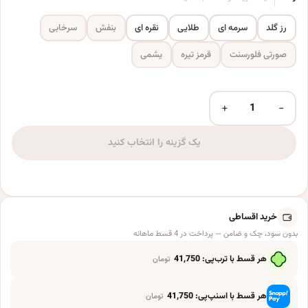
رز گلد
سرمه ای
طلایی
نقره ای
بنفش
سرخابی
صورتی فلورسنت
قرمز تیره
یشمی
+
−
بادکنک فویلی مدل اوربز کد 01 عدد
یک گزینه را انتخاب کنید
خرید اقساطی
بدون سود، چک و ضامن — پرداخت در 4 قسط ماهانه
هر قسط با ترب‌پی:
41,750
تومان
هر قسط با اسنپ‌پی:
41,750
تومان