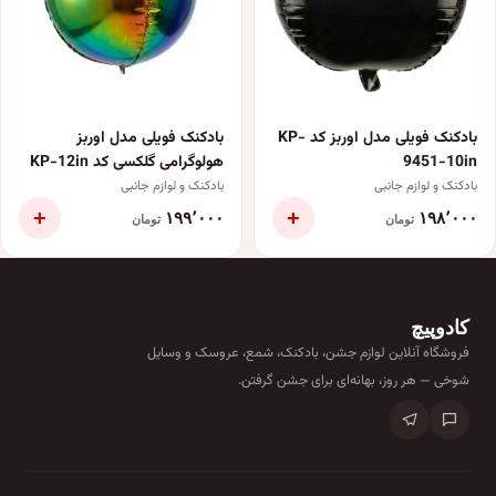
بادکنک فویلی مدل اوربز کد KP-
بادکنک فویلی مدل اوربز
9451-10in
هولوگرامی گلکسی کد KP-12in
بادکنک و لوازم جانبی
بادکنک و لوازم جانبی
+
+
۱۹۹٬۰۰۰
۱۹۸٬۰۰۰
تومان
تومان
کادوپیچ
فروشگاه آنلاین لوازم جشن، بادکنک، شمع، عروسک و وسایل
شوخی — هر روز، بهانه‌ای برای جشن گرفتن.