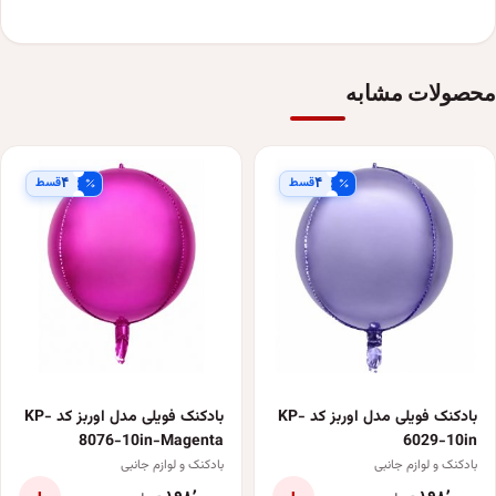
محصولات مشابه
قسط
قسط
۴
۴
بادکنک فویلی مدل اوربز کد KP-
بادکنک فویلی مدل اوربز کد KP-
8076-10in-Magenta
6029-10in
بادکنک و لوازم جانبی
بادکنک و لوازم جانبی