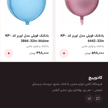
بادکنک فویلی مدل اوربز کد KP-
بادکنک فویلی مدل اوربز کد KP-
3866-32in-blulow
6442-32in
بادکنک و لوازم جانبی
بادکنک و لوازم جانبی
+
+
۴۹۸٬۰۰۰
۵۹۸٬۰۰۰
تومان
تومان
کادوپیچ
فروشگاه آنلاین لوازم جشن، بادکنک، شمع، عروسک و وسایل
شوخی — هر روز، بهانه‌ای برای جشن گرفتن.