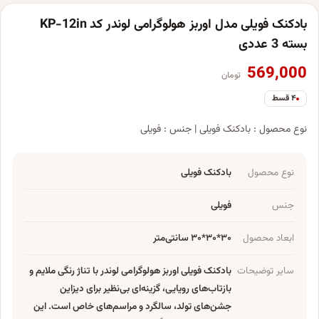
بادکنک فویلی مدل اوربز هولوگرامی لوندر کد KP-12in
بسته 3 عددی
569,000
تومان
۴ قسط
نوع محصول : بادکنک فویلی | جنس : فویلی
نوع محصول
بادکنک فویلی
جنس
فویلی
ابعاد محصول
۳۰*۳۰*۳۰ سانتی‌متر
سایر توضیحات
بادکنک فویلی اوربز هولوگرامی لوندر با تناژ رنگی ملایم و
بازتاب‌های رویایی، گزینه‌ای بی‌نظیر برای دیزاین
جشن‌های تولد، سالگرد و مراسم‌های خاص است. این