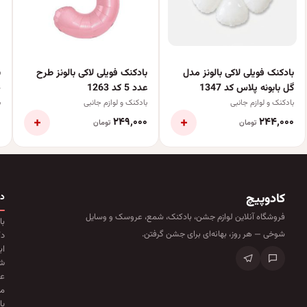
بادکنک فویلی لاکی بالونز مدل
بادکنک فویلی لاکی بالونز طرح
ب
گل بابونه پلاس کد 1347
عدد 5 کد 1263
ص
بادکنک و لوازم جانبی
بادکنک و لوازم جانبی
ب
+
+
۰
۲۴۹٬۰۰۰
۲۴۴٬۰۰۰
تومان
تومان
کادوپیچ
د
فروشگاه آنلاین لوازم جشن، بادکنک، شمع، عروسک و وسایل
با
شوخی — هر روز، بهانه‌ای برای جشن گرفتن.
دک
اب
ش
ع
ما
پا