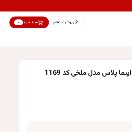
ورود / ثبت‌نام
سبد خرید
۰
یما پلاس مدل ملخی کد 1169