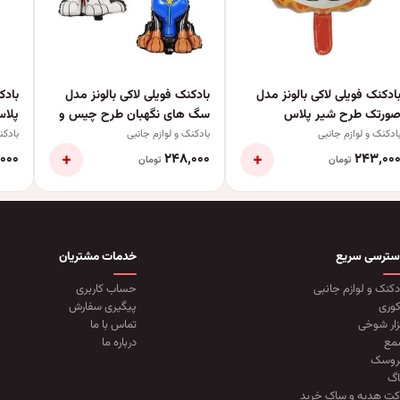
ادکنک فویلی لاکی بالونز مدل
بادکنک فویلی لاکی بالونز مدل
بادک
ورتک طرح شیر پلاس
سگ های نگهبان طرح چیس و
پلاس ک
مارشال کد 1157 مجموعه 2
ادکنک و لوازم جانبی
بادکنک و لوازم جانبی
بادکن
عددی
+
+
۰۰۰
۲۴۸٬۰۰۰
۲۴۳٬۰۰
تومان
تومان
سترسی سریع
خدمات مشتریان
دکنک و لوازم جانبی
حساب کاربری
وری
پیگیری سفارش
زار شوخی
تماس با ما
مع
درباره ما
روسک
گ
کت هدیه و ساک خرید