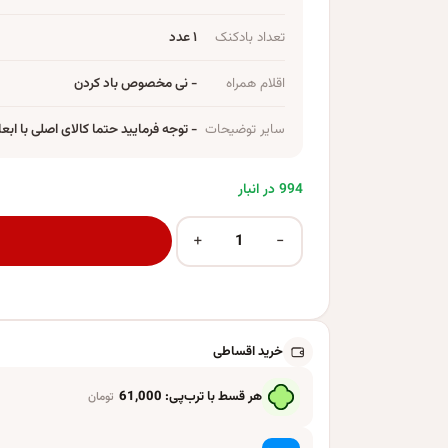
تعداد بادکنک
۱ عدد
اقلام همراه
- نی مخصوص باد کردن
سایر توضیحات
- توجه فرمایید حتما کالای اصلی با ابعاد
994 در انبار
+
−
بادکنک فویلی لاکی بالونز مدل هواپیما پلاس مدل ملخی کد 9
خرید اقساطی
هر قسط با ترب‌پی:
61,000
تومان