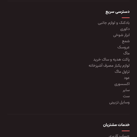
دسترسی سریع
بادکنک و لوازم جانبی
دکوری
ابزار شوخی
شمع
عروسک
ماگ
پاکت هدیه و ساک خرید
لوازم یکبار مصرف آشپزخانه
تراول ماگ
عود
اکسسوری
سایر
ست
وسایل تزیینی
خدمات مشتریان
حساب کاربری