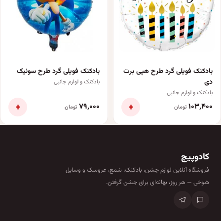
بادکنک فویلی گرد طرح هپی برت
بادکنک فویلی گرد طرح سونیک
دی
بادکنک و لوازم جانبی
بادکنک و لوازم جانبی
+
+
۷۹٬۰۰۰
۱۰۳٬۴۰۰
تومان
تومان
کادوپیچ
فروشگاه آنلاین لوازم جشن، بادکنک، شمع، عروسک و وسایل
شوخی — هر روز، بهانه‌ای برای جشن گرفتن.