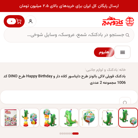
ارسال رایگان کل ایران برای خریدهای بالای ۲.۵ میلیون تومان
۰
هلیوم
خانه
بادکنک و لوازم جانبی
بادکنک فویلی لاکی بالونز طرح دایناسور کلاه دار و Happy Birthday طرح DINO کد
1006 مجموعه 2 عددی