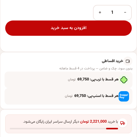
+
−
بادکنک فویلی لاکی بالونز طرح دایناسور کلاه دار و Happy Birthday طرح DINO کد 1006 مجموعه 2 عددی عدد
افزودن به سبد خرید
خرید اقساطی
بدون سود، چک و ضامن — پرداخت در 4 قسط ماهانه
هر قسط با ترب‌پی:
69,750
تومان
هر قسط با اسنپ‌پی:
69,750
تومان
با خرید
2,221,000
تومان
دیگر ارسال سراسر ایران رایگان می‌شود.