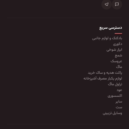
دسترسی سریع
بادکنک و لوازم جانبی
دکوری
ابزار شوخی
شمع
عروسک
ماگ
پاکت هدیه و ساک خرید
لوازم یکبار مصرف آشپزخانه
تراول ماگ
عود
اکسسوری
سایر
ست
وسایل تزیینی