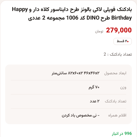
بادکنک فویلی لاکی بالونز طرح دایناسور کلاه دار و Happy
Birthday طرح DINO کد 1006 مجموعه 2 عددی
279,000
تومان
۴ قسط
تعداد بادکنک : 2
ابعاد محصول
۸۲x۶۰x۲ ۴۶x۴۶x۲ سانتی‌متر
وزن
۷۰ گرم
تعداد بادکنک
۲ عدد
اقلام همراه
- نی مخصوص باد کردن
996 در انبار