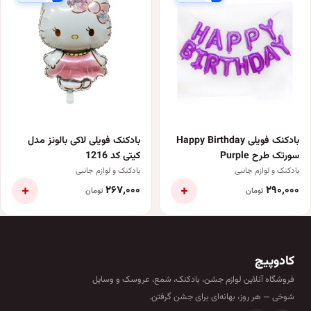
بادکنک فویلی Happy Birthday
بادکنک فویلی لاکی بالونز مدل
سورتک طرح Purple
کیتی کد 1216
بادکنک و لوازم جانبی
بادکنک و لوازم جانبی
+
+
۲۶۷٬۰۰۰
۲۹۰٬۰۰۰
تومان
تومان
کادوپیچ
فروشگاه آنلاین لوازم جشن، بادکنک، شمع، عروسک و وسایل
شوخی — هر روز، بهانه‌ای برای جشن گرفتن.