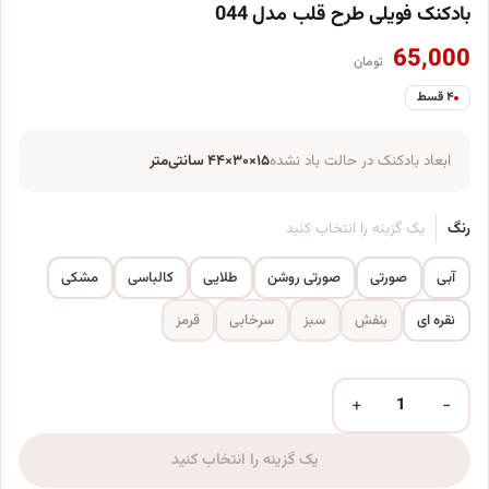
بادکنک فویلی طرح قلب مدل 044
65,000
تومان
۴ قسط
ابعاد بادکنک در حالت باد نشده
۱۵×۳۰×۴۴ سانتی‌متر
رنگ
یک گزینه را انتخاب کنید
آبی
صورتی
صورتی روشن
طلایی
کالباسی
مشکی
نقره ای
بنفش
سبز
سرخابی
قرمز
+
−
بادکنک فویلی طرح قلب مدل 044 عدد
یک گزینه را انتخاب کنید