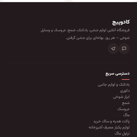
کادوپیچ
فروشگاه آنلاین لوازم جشن، بادکنک، شمع، عروسک و وسایل
شوخی — هر روز، بهانه‌ای برای جشن گرفتن.
دسترسی سریع
بادکنک و لوازم جانبی
دکوری
ابزار شوخی
شمع
عروسک
ماگ
پاکت هدیه و ساک خرید
لوازم یکبار مصرف آشپزخانه
تراول ماگ