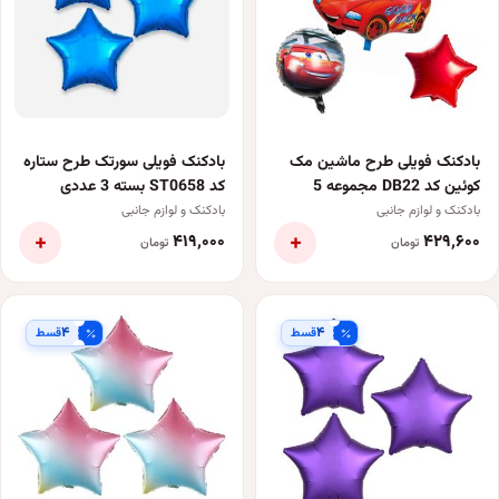
بادکنک فویلی طرح ماشین مک
بادکنک فویلی سورتک طرح ستاره
کوئین کد DB22 مجموعه 5
کد ST0658 بسته 3 عددی
عددی
بادکنک و لوازم جانبی
بادکنک و لوازم جانبی
+
+
۴۱۹٬۰۰۰
۴۲۹٬۶۰۰
تومان
تومان
۴
۴
قسط
قسط