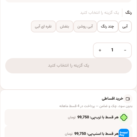
رنگ
یک گزینه را انتخاب کنید
آبی
چند رنگ
آبی روشن
بنفش
نقره ای آبی
+
−
بادکنک فویلی طرح سونیک کد DB21 مجموعه 5 عددی عدد
یک گزینه را انتخاب کنید
خرید اقساطی
بدون سود، چک و ضامن — پرداخت در 4 قسط ماهانه
هر قسط با ترب‌پی:
99,750
تومان
هر قسط با اسنپ‌پی:
99,750
تومان