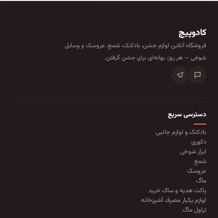
کادوپیچ
فروشگاه آنلاین لوازم جشن، بادکنک، شمع، عروسک و وسایل
شوخی — هر روز، بهانه‌ای برای جشن گرفتن.
دسترسی سریع
بادکنک و لوازم جانبی
دکوری
ابزار شوخی
شمع
عروسک
ماگ
پاکت هدیه و ساک خرید
لوازم یکبار مصرف آشپزخانه
تراول ماگ