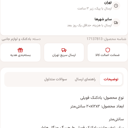
تهران
ارسال با پیک، زیر ۳ ساعت
سایر شهرها
ارسال با هزینه، حداقل یک روز بعد
شناسه محصول:
17137813
دسته:
بادکنک و لوازم جانبی
ضمانت اصالت کالا
ارسال سریع تهران
بسته‌بندی هدیه
توضیحات
راهنمای ارسال
سوالات متداول
نوع محصول: بادکنک فویلی
ابعاد محصول: ۲۰x۱۲x۲ سانتی‌متر
سانتی‌متر
سایر توضیحات: بادکنک فویلی طرح برگ جنگل هاوایی