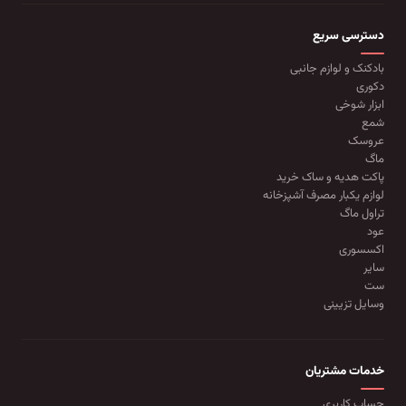
دسترسی سریع
بادکنک و لوازم جانبی
دکوری
ابزار شوخی
شمع
عروسک
ماگ
پاکت هدیه و ساک خرید
لوازم یکبار مصرف آشپزخانه
تراول ماگ
عود
اکسسوری
سایر
ست
وسایل تزیینی
خدمات مشتریان
حساب کاربری