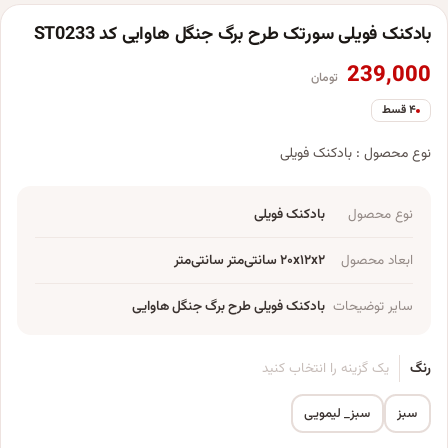
بادکنک فویلی سورتک طرح برگ جنگل هاوایی کد ST0233
239,000
تومان
۴ قسط
نوع محصول : بادکنک فویلی
نوع محصول
بادکنک فویلی
ابعاد محصول
۲۰x۱۲x۲ سانتی‌متر سانتی‌متر
سایر توضیحات
بادکنک فویلی طرح برگ جنگل هاوایی
رنگ
یک گزینه را انتخاب کنید
سبز
سبز_ لیمویی