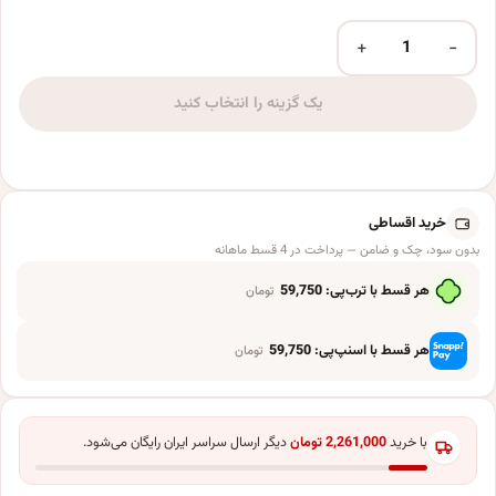
+
−
بادکنک فویلی سورتک طرح برگ جنگل هاوایی کد ST0233 عدد
یک گزینه را انتخاب کنید
خرید اقساطی
بدون سود، چک و ضامن — پرداخت در 4 قسط ماهانه
هر قسط با ترب‌پی:
59,750
تومان
هر قسط با اسنپ‌پی:
59,750
تومان
با خرید
2,261,000
تومان
دیگر ارسال سراسر ایران رایگان می‌شود.