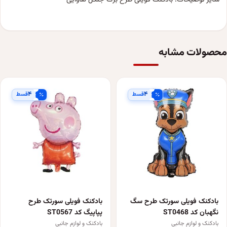
محصولات مشابه
۴
۴
قسط
قسط
بادکنک فویلی سورتک طرح سگ
بادکنک فویلی سورتک طرح
نگهبان کد ST0468
پپاپیگ کد ST0567
بادکنک و لوازم جانبی
بادکنک و لوازم جانبی