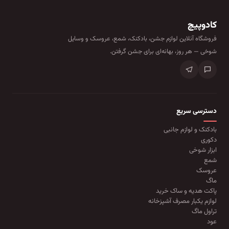
کادوپیچ
فروشگاه آنلاین لوازم جشن، بادکنک، شمع، عروسک و وسایل
شوخی — هر روز، بهانه‌ای برای جشن گرفتن.
دسترسی سریع
بادکنک و لوازم جانبی
دکوری
ابزار شوخی
شمع
عروسک
ماگ
پاکت هدیه و ساک خرید
لوازم یکبار مصرف آشپزخانه
تراول ماگ
عود